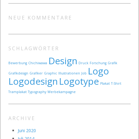
NEUE KOMMENTARE
SCHLAGWÖRTER
Design
Bewerbung
Chichiwawa
Druck
Forschung
Grafik
Logo
Grafikdesign
Grafiker
Graphic
Illustrationen
Job
Logodesign
Logotype
Plakat
T-Shirt
Tramplakat
Typography
Werbekampagne
ARCHIVE
Juni 2020
Juli 2014