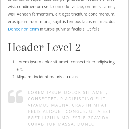
wisi, condimentum sed,
, ornare sit amet,
commodo vitae
wisi. Aenean fermentum, elit eget tincidunt condimentum,
eros ipsum rutrum orci, sagittis tempus lacus enim ac dui.
Donec non enim
in turpis pulvinar facilisis. Ut felis.
Header Level 2
Lorem ipsum dolor sit amet, consectetuer adipiscing
elit.
Aliquam tincidunt mauris eu risus.
LOREM IPSUM DOLOR SIT AMET,
CONSECTETUR ADIPISCING ELIT.
VIVAMUS MAGNA. CRAS IN MI AT
FELIS ALIQUET CONGUE. UT A EST
EGET LIGULA MOLESTIE GRAVIDA.
CURABITUR MASSA. DONEC