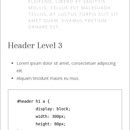
ELEIFEND, LIBERO AT SAGITTIS
MOLLIS, TELLUS EST MALESUADA
TELLUS, AT LUCTUS TURPIS ELIT SIT
AMET QUAM. VIVAMUS PRETIUM
ORNARE EST.
Header Level 3
Lorem ipsum dolor sit amet, consectetuer adipiscing
elit.
Aliquam tincidunt mauris eu risus.
#header h1 a { 

	display: block; 

	width: 300px; 

	height: 80px; 
