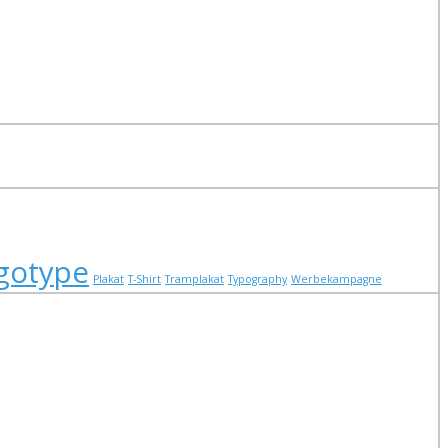
gotype
Plakat
T-Shirt
Tramplakat
Typography
Werbekampagne