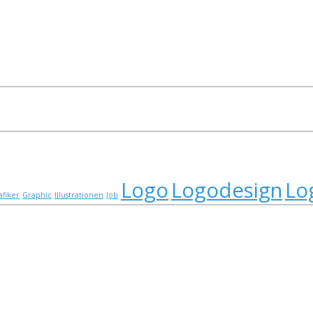
Logo
Logodesign
Lo
afiker
Graphic
Illustrationen
Job