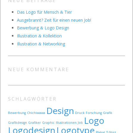
NEUE BEITRÄGE
Das Logo für Mensch
Tier
&
Ausgebrannt? Zeit für einen neuen Job!
Bewerbung
Logo Design
&
Illustration
Kollektion
&
Illustration
Networking
&
NEUE KOMMENTARE
SCHLAGWÖRTER
Design
Bewerbung
Chichiwawa
Druck
Forschung
Grafik
Logo
Grafikdesign
Grafiker
Graphic
Illustrationen
Job
Logodesign
Logotype
Plakat
T-Shirt