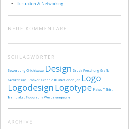
Illustration
Networking
&
NEUE KOMMENTARE
SCHLAGWÖRTER
Design
Bewerbung
Chichiwawa
Druck
Forschung
Grafik
Logo
Grafikdesign
Grafiker
Graphic
Illustrationen
Job
Logodesign
Logotype
Plakat
T-Shirt
Tramplakat
Typography
Werbekampagne
ARCHIVE