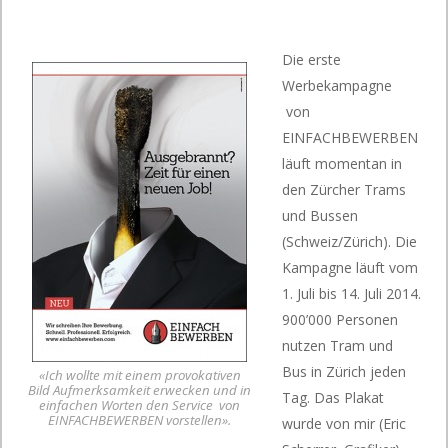
Die erste
Werbekampagne
von
EINFACHBEWERBEN
läuft momentan in
den Zürcher Trams
und Bussen
(Schweiz/Zürich). Die
Kampagne läuft vom
1. Juli bis 14. Juli 2014.
900’000 Personen
nutzen Tram und
Bus in Zürich jeden
«Ich wollte mit einem provokativen
Bild Aufmerksamkeit erwecken und in
Tag. Das Plakat
einfachen Worten den Service von
EINFACHBEWERBEN vorstellen».
wurde von mir (Eric